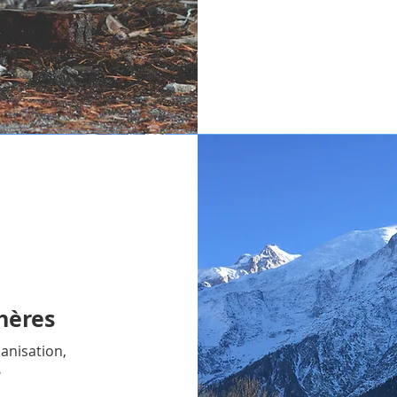
chères
banisation,
?