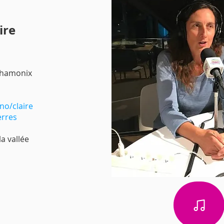
ire
 Chamonix
no/claire
erres
la vallée